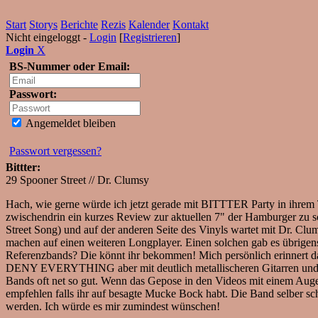
Start
Storys
Berichte
Rezis
Kalender
Kontakt
Nicht eingeloggt -
Login
[
Registrieren
]
Login
X
BS-Nummer oder Email:
Passwort:
Angemeldet bleiben
Passwort vergessen?
Bittter:
29 Spooner Street // Dr. Clumsy
Hach, wie gerne würde ich jetzt gerade mit BITTTER Party in ihrem T
zwischendrin ein kurzes Review zur aktuellen 7" der Hamburger zu sc
Street Song) und auf der anderen Seite des Vinyls wartet mit Dr. Clu
machen auf einen weiteren Longplayer. Einen solchen gab es übri
Referenzbands? Die könnt ihr bekommen! Mich persönlich erinner
DENY EVERYTHING aber mit deutlich metallischeren Gitarren und ei
Bands oft net so gut. Wenn das Gepose in den Videos mit einem Augen
empfehlen falls ihr auf besagte Mucke Bock habt. Die Band selber sch
werden. Ich würde es mir zumindest wünschen!