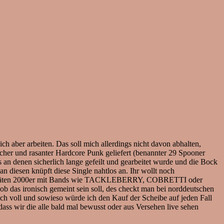
h aber arbeiten. Das soll mich allerdings nicht davon abhalten,
cher und rasanter Hardcore Punk geliefert (benannter 29 Spooner
s an denen sicherlich lange gefeilt und gearbeitet wurde und die Bock
esen knüpft diese Single nahtlos an. Ihr wollt noch
der späten 2000er mit Bands wie TACKLEBERRY, COBRETTI oder
das ironisch gemeint sein soll, des checkt man bei norddeutschen
ich voll und sowieso würde ich den Kauf der Scheibe auf jeden Fall
dass wir die alle bald mal bewusst oder aus Versehen live sehen