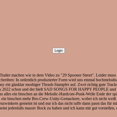
railer machen wie in dem Video zu "29 Spooner Street". Leider muss ic
hreiben: In ordentlich produzierter Form wird uns einmal hochmelodis
msy ein glasklar moshiger Thrash-Stampfer auf. Zwei richtig gute Track
gens 2022 schon und der hieß SAD SONGS FOR HAPPY PEOPLE und an di
t das alles ein bisschen an die Melodic-Hardcore-Punk-Welle Ende 
n bisschen mehr Bro-Crew-Unity-Gemackere, wobei ich nicht weiß ob 
zwinkern gemeint ist und nur ich das nicht raffe dann passt das für m
eint jedenfalls massiv Bock zu haben und ich kann mir gut vorstellen, 