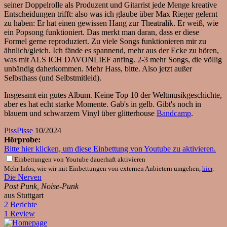
seiner Doppelrolle als Produzent und Gitarrist jede Menge kreative
Entscheidungen trifft: also was ich glaube über Max Rieger gelernt
zu haben: Er hat einen gewissen Hang zur Theatralik. Er weiß, wie
ein Popsong funktioniert. Das merkt man daran, dass er diese
Formel gerne reproduziert. Zu viele Songs funktionieren mir zu
ähnlich/gleich. Ich fände es spannend, mehr aus der Ecke zu hören,
was mit ALS ICH DAVONLIEF anfing. 2-3 mehr Songs, die völlig
unbändig daherkommen. Mehr Hass, bitte. Also jetzt außer
Selbsthass (und Selbstmitleid).
Insgesamt ein gutes Album. Keine Top 10 der Weltmusikgeschichte,
aber es hat echt starke Momente. Gab's in gelb. Gibt's noch in
blauem und schwarzem Vinyl über glitterhouse
Bandcamp
.
PissPisse
10/2024
Hörprobe:
Bitte hier klicken, um diese Einbettung von Youtube zu aktivieren.
Einbettungen von Youtube dauerhaft aktivieren
Mehr Infos, wie wir mit Einbettungen von externen Anbietern umgehen,
hier
.
Die Nerven
Post Punk, Noise-Punk
aus Stuttgart
2 Berichte
1 Review