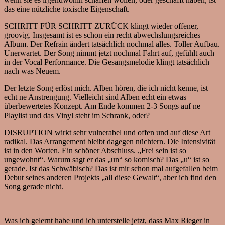
das eine nützliche toxische Eigenschaft.
SCHRITT FÜR SCHRITT ZURÜCK klingt wieder offener,
groovig. Insgesamt ist es schon ein recht abwechslungsreiches
Album. Der Refrain ändert tatsächlich nochmal alles. Toller Aufbau.
Unerwartet. Der Song nimmt jetzt nochmal Fahrt auf, gefühlt auch
in der Vocal Performance. Die Gesangsmelodie klingt tatsächlich
nach was Neuem.
Der letzte Song erlöst mich. Alben hören, die ich nicht kenne, ist
echt ne Anstrengung. Vielleicht sind Alben echt ein etwas
überbewertetes Konzept. Am Ende kommen 2-3 Songs auf ne
Playlist und das Vinyl steht im Schrank, oder?
DISRUPTION wirkt sehr vulnerabel und offen und auf diese Art
radikal. Das Arrangement bleibt dagegen nüchtern. Die Intensivität
ist in den Worten. Ein schöner Abschluss. „Frei sein ist so
ungewohnt“. Warum sagt er das „un“ so komisch? Das „u“ ist so
gerade. Ist das Schwäbisch? Das ist mir schon mal aufgefallen beim
Debut seines anderen Projekts „all diese Gewalt“, aber ich find den
Song gerade nicht.
Was ich gelernt habe und ich unterstelle jetzt, dass Max Rieger in