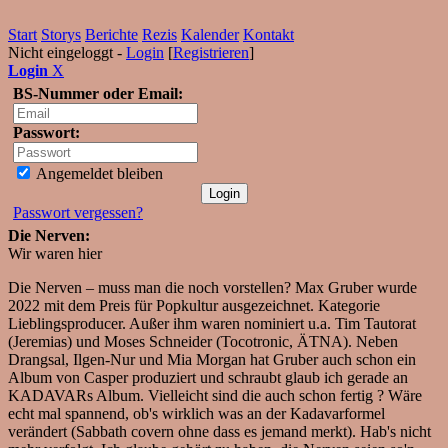
Start
Storys
Berichte
Rezis
Kalender
Kontakt
Nicht eingeloggt -
Login
[
Registrieren
]
Login
X
BS-Nummer oder Email:
Passwort:
Angemeldet bleiben
Passwort vergessen?
Die Nerven:
Wir waren hier
Die Nerven – muss man die noch vorstellen? Max Gruber wurde
2022 mit dem Preis für Popkultur ausgezeichnet. Kategorie
Lieblingsproducer. Außer ihm waren nominiert u.a. Tim Tautorat
(Jeremias) und Moses Schneider (Tocotronic, ÄTNA). Neben
Drangsal, Ilgen-Nur und Mia Morgan hat Gruber auch schon ein
Album von Casper produziert und schraubt glaub ich gerade an
KADAVARs Album. Vielleicht sind die auch schon fertig ? Wäre
echt mal spannend, ob's wirklich was an der Kadavarformel
verändert (Sabbath covern ohne dass es jemand merkt). Hab's nicht