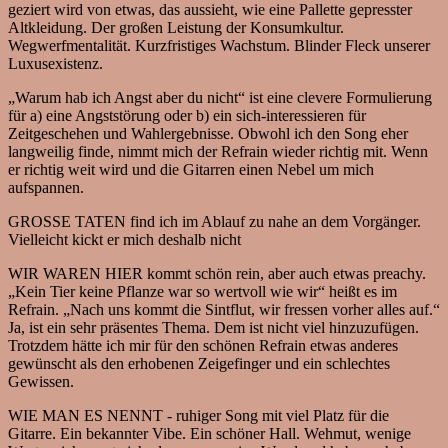
geziert wird von etwas, das aussieht, wie eine Pallette gepresster
Altkleidung. Der großen Leistung der Konsumkultur.
Wegwerfmentalität. Kurzfristiges Wachstum. Blinder Fleck unserer
Luxusexistenz.
„Warum hab ich Angst aber du nicht“ ist eine clevere Formulierung
für a) eine Angststörung oder b) ein sich-interessieren für
Zeitgeschehen und Wahlergebnisse. Obwohl ich den Song eher
langweilig finde, nimmt mich der Refrain wieder richtig mit. Wenn
er richtig weit wird und die Gitarren einen Nebel um mich
aufspannen.
GROSSE TATEN find ich im Ablauf zu nahe an dem Vorgänger.
Vielleicht kickt er mich deshalb nicht
WIR WAREN HIER kommt schön rein, aber auch etwas preachy.
„Kein Tier keine Pflanze war so wertvoll wie wir“ heißt es im
Refrain. „Nach uns kommt die Sintflut, wir fressen vorher alles auf.“
Ja, ist ein sehr präsentes Thema. Dem ist nicht viel hinzuzufügen.
Trotzdem hätte ich mir für den schönen Refrain etwas anderes
gewünscht als den erhobenen Zeigefinger und ein schlechtes
Gewissen.
WIE MAN ES NENNT - ruhiger Song mit viel Platz für die
Gitarre. Ein bekannter Vibe. Ein schöner Hall. Wehmut, wenige