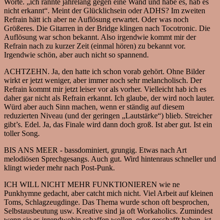
Worte. „ich rannte jahrelang gegen eine Wand und habe es, hab es
nicht erkannt“. Meint der Glücklichsein oder ADHS? Im zweiten
Refrain hätt ich aber ne Auflösung erwartet. Oder was noch
Größeres. Die Gitarren in der Bridge klingen nach Tocotronic. Die
Auflösung war schon bekannt. Also irgendwie kommt mir der
Refrain nach zu kurzer Zeit (einmal hören) zu bekannt vor.
Irgendwie schön, aber auch nicht so spannend.
ACHTZEHN. Ja, den hatte ich schon vorab gehört. Ohne Bilder
wirkt er jetzt weniger, aber immer noch sehr melancholisch. Der
Refrain kommt mir jetzt leiser vor als vorher. Vielleicht hab ich es
daher gar nicht als Refrain erkannt. Ich glaube, der wird noch lauter.
Würd aber auch Sinn machen, wenn er ständig auf diesem
reduzierten Niveau (und der geringen „Lautstärke“) blieb. Streicher
gibt’s. Edel. Ja, das Finale wird dann doch groß. Ist aber gut. Ist ein
toller Song.
BIS ANS MEER - bassdominiert, grungig. Etwas nach Art
melodiösen Sprechgesangs. Auch gut. Wird hintenraus schneller und
klingt wieder mehr nach Post-Punk.
ICH WILL NICHT MEHR FUNKTIONIEREN wie ne
Punkhymne gedacht, aber catcht mich nicht. Viel Arbeit auf kleinen
Toms, Schlagzeugdinge. Das Thema wurde schon oft besprochen,
Selbstausbeutung usw. Kreative sind ja oft Workaholics. Zumindest
wenn sie es irgendwohin schaffen wollen, oder geschafft haben, ist