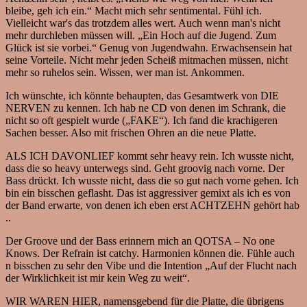
bleibe, geh ich ein.“ Macht mich sehr sentimental. Fühl ich.
Vielleicht war's das trotzdem alles wert. Auch wenn man's nicht
mehr durchleben müssen will. „Ein Hoch auf die Jugend. Zum
Glück ist sie vorbei.“ Genug von Jugendwahn. Erwachsensein hat
seine Vorteile. Nicht mehr jeden Scheiß mitmachen müssen, nicht
mehr so ruhelos sein. Wissen, wer man ist. Ankommen.
Ich wünschte, ich könnte behaupten, das Gesamtwerk von DIE
NERVEN zu kennen. Ich hab ne CD von denen im Schrank, die
nicht so oft gespielt wurde („FAKE“). Ich fand die krachigeren
Sachen besser. Also mit frischen Ohren an die neue Platte.
ALS ICH DAVONLIEF kommt sehr heavy rein. Ich wusste nicht,
dass die so heavy unterwegs sind. Geht groovig nach vorne. Der
Bass drückt. Ich wusste nicht, dass die so gut nach vorne gehen. Ich
bin ein bisschen geflasht. Das ist aggressiver gemixt als ich es von
der Band erwarte, von denen ich eben erst ACHTZEHN gehört hab
..
Der Groove und der Bass erinnern mich an QOTSA – No one
Knows. Der Refrain ist catchy. Harmonien können die. Fühle auch
n bisschen zu sehr den Vibe und die Intention „Auf der Flucht nach
der Wirklichkeit ist mir kein Weg zu weit“.
WIR WAREN HIER, namensgebend für die Platte, die übrigens