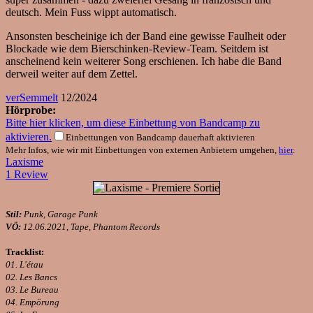
deutsch. Mein Fuss wippt automatisch.
Ansonsten bescheinige ich der Band eine gewisse Faulheit oder
Blockade wie dem Bierschinken-Review-Team. Seitdem ist
anscheinend kein weiterer Song erschienen. Ich habe die Band
derweil weiter auf dem Zettel.
verSemmelt
12/2024
Hörprobe:
Bitte hier klicken, um diese Einbettung von Bandcamp zu
aktivieren.
Einbettungen von Bandcamp dauerhaft aktivieren
Mehr Infos, wie wir mit Einbettungen von externen Anbietern umgehen,
hier
.
Laxisme
1 Review
Stil:
Punk, Garage Punk
VÖ:
12.06.2021, Tape, Phantom Records
Tracklist:
01. L'étau
02. Les Bancs
03. Le Bureau
04. Empörung