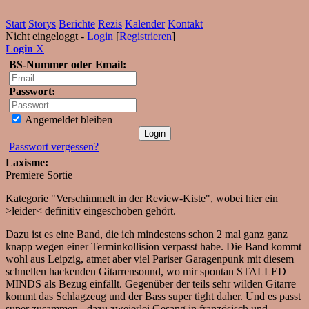
Start
Storys
Berichte
Rezis
Kalender
Kontakt
Nicht eingeloggt -
Login
[
Registrieren
]
Login
X
BS-Nummer oder Email:
Passwort:
Angemeldet bleiben
Passwort vergessen?
Laxisme:
Premiere Sortie
Kategorie "Verschimmelt in der Review-Kiste", wobei hier ein
>leider< definitiv eingeschoben gehört.
Dazu ist es eine Band, die ich mindestens schon 2 mal ganz ganz
knapp wegen einer Terminkollision verpasst habe. Die Band kommt
wohl aus Leipzig, atmet aber viel Pariser Garagenpunk mit diesem
schnellen hackenden Gitarrensound, wo mir spontan STALLED
MINDS als Bezug einfällt. Gegenüber der teils sehr wilden Gitarre
kommt das Schlagzeug und der Bass super tight daher. Und es passt
super zusammen - dazu zweierlei Gesang in französisch und