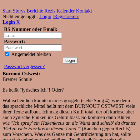
Start
Storys
Berichte
Rezis
Kalender
Kontakt
Nicht eingeloggt -
Login
[
Registrieren
]
Login
X
BS-Nummer oder Email:
Passwort:
Angemeldet bleiben
Passwort vergessen?
Burnout Ostwest:
Bremer Schule
Es heißt "lyrisches Ich"! Oder?
Wahrscheinlich könnte man es googeln (siehe Song 4), wie denn
das sprachliche Mittel heißt mit dem BURNOUT OSTWEST viele
ihrer Texte aufbaut. Ich mag diesen Kniff total, der oft kuriose aber
auch zynische Funken ins Gehirn bläst. So kommen dann Blüten
wie
"Ich spray' ein Hakenkreuz an die Wand und scheib' da drunter
'Viel zu viele Faschos in diesem Land.'"
(Rauchen gegen Rechts)
zum Vorschein. Was das Ganze mit Gentrifizierung tun hat, sollte
man sich unbedingt mal anhören. Textlich gibt´s von mir volle