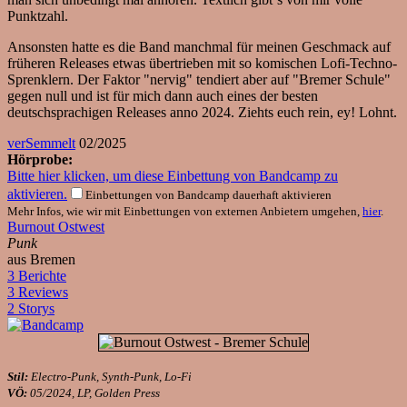
Punktzahl.
Ansonsten hatte es die Band manchmal für meinen Geschmack auf
früheren Releases etwas übertrieben mit so komischen Lofi-Techno-
Sprenklern. Der Faktor "nervig" tendiert aber auf "Bremer Schule"
gegen null und ist für mich dann auch eines der besten
deutschsprachigen Releases anno 2024. Ziehts euch rein, ey! Lohnt.
verSemmelt
02/2025
Hörprobe:
Bitte hier klicken, um diese Einbettung von Bandcamp zu
aktivieren.
Einbettungen von Bandcamp dauerhaft aktivieren
Mehr Infos, wie wir mit Einbettungen von externen Anbietern umgehen,
hier
.
Burnout Ostwest
Punk
aus Bremen
3 Berichte
3 Reviews
2 Storys
Stil:
Electro-Punk, Synth-Punk, Lo-Fi
VÖ:
05/2024, LP, Golden Press