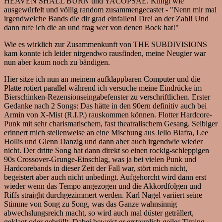
HEAVEN SHALL BURN und YACÖPSAE. Klingt wie
ausgewürfelt und völlig random zusammengecastet - "Nenn mir mal
irgendwelche Bands die dir grad einfallen! Drei an der Zahl! Und
dann rufe ich die an und frag wer von denen Bock hat!"
Wie es wirklich zur Zusammenkunft von THE SUBDIVISIONS
kam konnte ich leider nirgendwo rausfinden, meine Neugier war
nun aber kaum noch zu bändigen.
Hier sitze ich nun an meinem aufklappbaren Computer und die
Platte rotiert parallel während ich versuche meine Eindrücke im
Bierschinken-Rezensionseingabefenster zu verschriftlichen. Erster
Gedanke nach 2 Songs: Das hätte in den 90ern definitiv auch bei
Armin von X-Mist (R.I.P.) rauskommen können. Flotter Hardcore-
Punk mit sehr charismatischem, fast theatralischem Gesang. Selbiger
erinnert mich stellenweise an eine Mischung aus Jello Biafra, Lee
Hollis und Glenn Danzig und dann aber auch irgendwie wieder
nicht. Der dritte Song hat dann direkt so einen rockig-schleppigen
90s Crossover-Grunge-Einschlag, was ja bei vielen Punk und
Hardcorebands in dieser Zeit der Fall war, stört mich nicht,
begeistert aber auch nicht unbedingt. Aufgehorcht wird dann erst
wieder wenn das Tempo angezogen und die Akkordfolgen und
Riffs straight durchgezimmert werden. Karl Nagel variiert seine
Stimme von Song zu Song, was das Ganze wahnsinnig
abwechslungsreich macht, so wird auch mal düster geträllert,
geklagt oder gebrüllt. Dabei beweist er erstaunlich geiles Timing