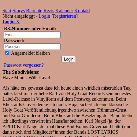
Start
Storys
Berichte
Rezis
Kalender
Kontakt
Nicht eingeloggt -
Login
[
Registrieren
]
Login
X
BS-Nummer oder Email:
Passwort:
Angemeldet bleiben
Passwort vergessen?
The Subdivisions:
Have Mind - Will Travel
Als hätte ers gewusst dass ich heute einen wirklich miserablen Tag
hatte, lässt mir der liebe Ralf von Holy Goat Records sein neuestes
Label-Release in Vinylform auf dem Postweg zukommen. Beim
Blick aufs Cover denke ich noch: Haja, sicherlich eine klassische
Holy Goat Veröffentlichung irgendwo zwischen Trümmer-Crust
und Emo-Grindcore. Beim Blick auf die Besetzung der Band bleibe
ich allerdings verwirrt im Hausflur stehen: Karl Nagel (ja, der
APPD-Karl-Nagel der mal diese Bad Brains-Coverband hatte) und
dann noch drei Mitglieder*innen der Bands LOST LYRICS,