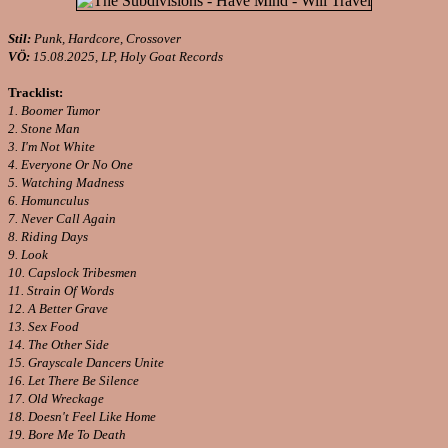
Stil:
Punk, Hardcore, Crossover
VÖ:
15.08.2025, LP, Holy Goat Records
Tracklist:
1. Boomer Tumor
2. Stone Man
3. I'm Not White
4. Everyone Or No One
5. Watching Madness
6. Homunculus
7. Never Call Again
8. Riding Days
9. Look
10. Capslock Tribesmen
11. Strain Of Words
12. A Better Grave
13. Sex Food
14. The Other Side
15. Grayscale Dancers Unite
16. Let There Be Silence
17. Old Wreckage
18. Doesn't Feel Like Home
19. Bore Me To Death