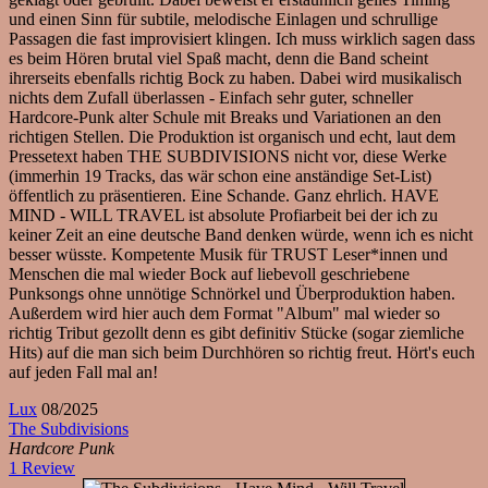
und einen Sinn für subtile, melodische Einlagen und schrullige
Passagen die fast improvisiert klingen. Ich muss wirklich sagen dass
es beim Hören brutal viel Spaß macht, denn die Band scheint
ihrerseits ebenfalls richtig Bock zu haben. Dabei wird musikalisch
nichts dem Zufall überlassen - Einfach sehr guter, schneller
Hardcore-Punk alter Schule mit Breaks und Variationen an den
richtigen Stellen. Die Produktion ist organisch und echt, laut dem
Pressetext haben THE SUBDIVISIONS nicht vor, diese Werke
(immerhin 19 Tracks, das wär schon eine anständige Set-List)
öffentlich zu präsentieren. Eine Schande. Ganz ehrlich. HAVE
MIND - WILL TRAVEL ist absolute Profiarbeit bei der ich zu
keiner Zeit an eine deutsche Band denken würde, wenn ich es nicht
besser wüsste. Kompetente Musik für TRUST Leser*innen und
Menschen die mal wieder Bock auf liebevoll geschriebene
Punksongs ohne unnötige Schnörkel und Überproduktion haben.
Außerdem wird hier auch dem Format "Album" mal wieder so
richtig Tribut gezollt denn es gibt definitiv Stücke (sogar ziemliche
Hits) auf die man sich beim Durchhören so richtig freut. Hört's euch
auf jeden Fall mal an!
Lux
08/2025
The Subdivisions
Hardcore Punk
1 Review