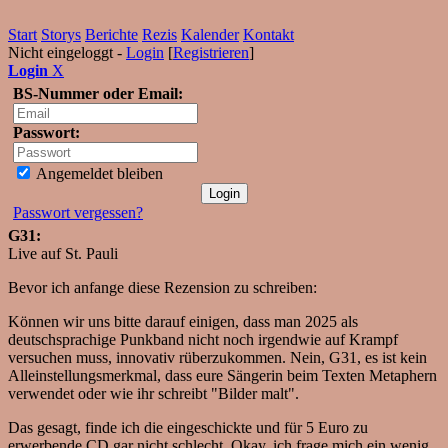
Start
Storys
Berichte
Rezis
Kalender
Kontakt
Nicht eingeloggt -
Login
[
Registrieren
]
Login
X
BS-Nummer oder Email:
Passwort:
Angemeldet bleiben
Passwort vergessen?
G31:
Live auf St. Pauli
Bevor ich anfange diese Rezension zu schreiben:
Können wir uns bitte darauf einigen, dass man 2025 als
deutschsprachige Punkband nicht noch irgendwie auf Krampf
versuchen muss, innovativ rüberzukommen. Nein, G31, es ist kein
Alleinstellungsmerkmal, dass eure Sängerin beim Texten Metaphern
verwendet oder wie ihr schreibt "Bilder malt".
Das gesagt, finde ich die eingeschickte und für 5 Euro zu
erwerbende CD gar nicht schlecht. Okay, ich frage mich ein wenig,