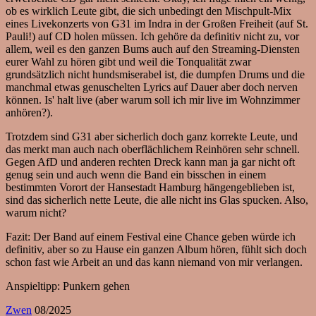
ob es wirklich Leute gibt, die sich unbedingt den Mischpult-Mix
eines Livekonzerts von G31 im Indra in der Großen Freiheit (auf St.
Pauli!) auf CD holen müssen. Ich gehöre da definitiv nicht zu, vor
allem, weil es den ganzen Bums auch auf den Streaming-Diensten
eurer Wahl zu hören gibt und weil die Tonqualität zwar
grundsätzlich nicht hundsmiserabel ist, die dumpfen Drums und die
manchmal etwas genuschelten Lyrics auf Dauer aber doch nerven
können. Is' halt live (aber warum soll ich mir live im Wohnzimmer
anhören?).
Trotzdem sind G31 aber sicherlich doch ganz korrekte Leute, und
das merkt man auch nach oberflächlichem Reinhören sehr schnell.
Gegen AfD und anderen rechten Dreck kann man ja gar nicht oft
genug sein und auch wenn die Band ein bisschen in einem
bestimmten Vorort der Hansestadt Hamburg hängengeblieben ist,
sind das sicherlich nette Leute, die alle nicht ins Glas spucken. Also,
warum nicht?
Fazit: Der Band auf einem Festival eine Chance geben würde ich
definitiv, aber so zu Hause ein ganzen Album hören, fühlt sich doch
schon fast wie Arbeit an und das kann niemand von mir verlangen.
Anspieltipp: Punkern gehen
Zwen
08/2025