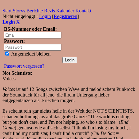
Start
Storys
Berichte
Rezis
Kalender
Kontakt
Nicht eingeloggt -
Login
[
Registrieren
]
Login
X
BS-Nummer oder Email:
Passwort:
Angemeldet bleiben
Passwort vergessen?
Not Scientists:
Voices
Voices
ist auf 12 Songs zwischen Wave und melodischem Punkrock
der Soundtrack für all jene, die ihrem Untergang lieber
entgegentanzen als -kriechen mögen.
Es scheint rein gar nichts heile in der Welt der NOT SCIENTISTS,
schauen hoffnungslos auf das große Ganze "The world is ending,
but you don't care, and I'm not helping, so who's to blame" (
End
Game
) genauso wie auf sich selbst "I think I'm losing my touch, I
can't find my north star, I can't find a crutch" (
Cul De Sac
=
Sackgasse). Klanglich machen sie jedoch keinen großen Hehl