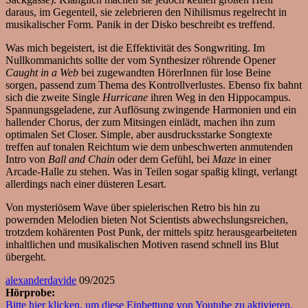
daraus, im Gegenteil, sie zelebrieren den Nihilismus regelrecht in
musikalischer Form. Panik in der Disko beschreibt es treffend.
Was mich begeistert, ist die Effektivität des Songwriting. Im
Nullkommanichts sollte der vom Synthesizer röhrende Opener
Caught in a Web
bei zugewandten HörerInnen für lose Beine
sorgen, passend zum Thema des Kontrollverlustes. Ebenso fix bahnt
sich die zweite Single
Hurricane
ihren Weg in den Hippocampus.
Spannungsgeladene, zur Auflösung zwingende Harmonien und ein
hallender Chorus, der zum Mitsingen einlädt, machen ihn zum
optimalen Set Closer. Simple, aber ausdrucksstarke Songtexte
treffen auf tonalen Reichtum wie dem unbeschwerten anmutenden
Intro von
Ball and Chain
oder dem Gefühl, bei
Maze
in einer
Arcade-Halle zu stehen. Was in Teilen sogar spaßig klingt, verlangt
allerdings nach einer düsteren Lesart.
Von mysteriösem Wave über spielerischen Retro bis hin zu
powernden Melodien bieten Not Scientists abwechslungsreichen,
trotzdem kohärenten Post Punk, der mittels spitz herausgearbeiteten
inhaltlichen und musikalischen Motiven rasend schnell ins Blut
übergeht.
alexanderdavide
09/2025
Hörprobe:
Bitte hier klicken, um diese Einbettung von Youtube zu aktivieren.