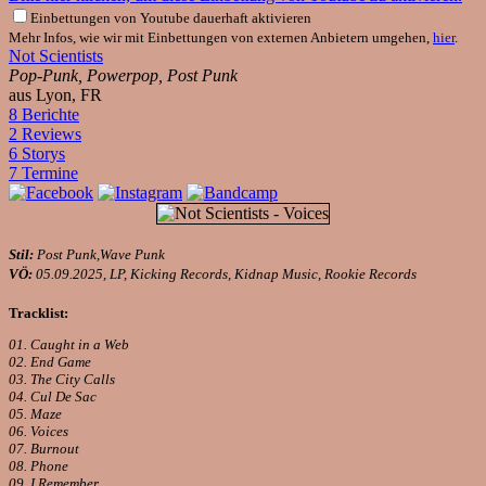
Einbettungen von Youtube dauerhaft aktivieren
Mehr Infos, wie wir mit Einbettungen von externen Anbietern umgehen,
hier
.
Not Scientists
Pop-Punk, Powerpop, Post Punk
aus Lyon, FR
8 Berichte
2 Reviews
6 Storys
7 Termine
Stil:
Post Punk,Wave Punk
VÖ:
05.09.2025, LP, Kicking Records, Kidnap Music, Rookie Records
Tracklist:
01. Caught in a Web
02. End Game
03. The City Calls
04. Cul De Sac
05. Maze
06. Voices
07. Burnout
08. Phone
09. I Remember