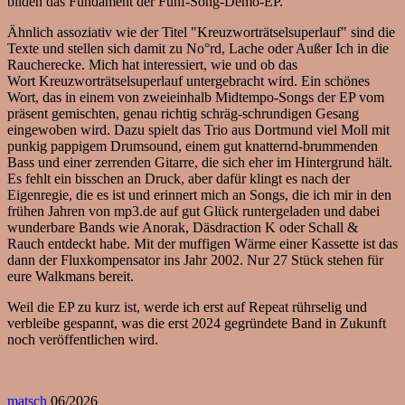
bilden das Fundament der Fünf-Song-Demo-EP.
Ähnlich assoziativ wie der Titel "Kreuzworträtselsuperlauf" sind die
Texte und stellen sich damit zu No°rd, Lache oder Außer Ich in die
Raucherecke. Mich hat interessiert, wie und ob das
Wort Kreuzworträtselsuperlauf untergebracht wird. Ein schönes
Wort, das in einem von zweieinhalb Midtempo-Songs der EP vom
präsent gemischten, genau richtig schräg-schrundigen Gesang
eingewoben wird. Dazu spielt das Trio aus Dortmund viel Moll mit
punkig pappigem Drumsound, einem gut knatternd-brummenden
Bass und einer zerrenden Gitarre, die sich eher im Hintergrund hält.
Es fehlt ein bisschen an Druck, aber dafür klingt es nach der
Eigenregie, die es ist und erinnert mich an Songs, die ich mir in den
frühen Jahren von mp3.de auf gut Glück runtergeladen und dabei
wunderbare Bands wie Anorak, Däsdraction K oder Schall &
Rauch entdeckt habe. Mit der muffigen Wärme einer Kassette ist das
dann der Fluxkompensator ins Jahr 2002. Nur 27 Stück stehen für
eure Walkmans bereit.
Weil die EP zu kurz ist, werde ich erst auf Repeat rührselig und
verbleibe gespannt, was die erst 2024 gegründete Band in Zukunft
noch veröffentlichen wird.
matsch
06/2026