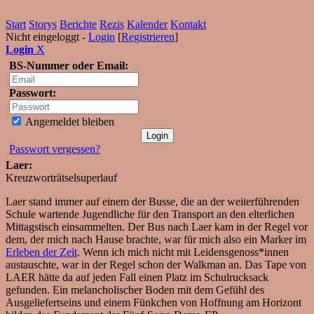
Start
Storys
Berichte
Rezis
Kalender
Kontakt
Nicht eingeloggt -
Login
[
Registrieren
]
Login
X
BS-Nummer oder Email:
Passwort:
Angemeldet bleiben
Passwort vergessen?
Laer:
Kreuzworträtselsuperlauf
Laer stand immer auf einem der Busse, die an der weiterführenden
Schule wartende Jugendliche für den Transport an den elterlichen
Mittagstisch einsammelten. Der Bus nach Laer kam in der Regel vor
dem, der mich nach Hause brachte, war für mich also ein Marker im
Erleben der Zeit
. Wenn ich mich nicht mit Leidensgenoss*innen
austauschte, war in der Regel schon der Walkman an. Das Tape von
LAER hätte da auf jeden Fall einen Platz im Schulrucksack
gefunden. Ein melancholischer Boden mit dem Gefühl des
Ausgeliefertseins und einem Fünkchen von Hoffnung am Horizont