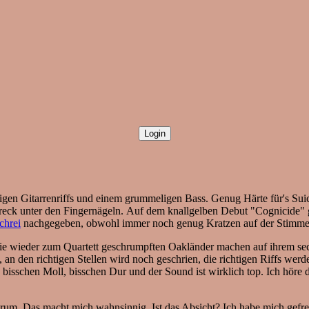
igen Gitarrenriffs und einem grummeligen Bass. Genug Härte für's Sui
eck unter den Fingernägeln. Auf dem knallgelben Debut "Cognicide" gi
chrei
nachgegeben, obwohl immer noch genug Kratzen auf der Stimme v
n die wieder zum Quartett geschrumpften Oakländer machen auf ihrem se
n den richtigen Stellen wird noch geschrien, die richtigen Riffs werd
 bisschen Moll, bisschen Dur und der Sound ist wirklich top. Ich höre 
en warum. Das macht mich wahnsinnig. Ist das Absicht? Ich habe mic