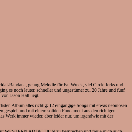
cidal-Bandana, genug Melodie für Fat Wreck, viel Circle Jerks und
ng es noch lauter, schneller und ungestümer zu. 20 Jahre und fünf
on Jason Hall liegt.
chsten Album alles richtig: 12 eingängige Songs mit etwas nebulösen
en gespielt und mit einem soliden Fundament aus den richtigen
das Werk immer wieder, aber leider nur, um irgendwie mit der
h gefreut WESTERN ADDICTION zu besprechen und freue mich auch,