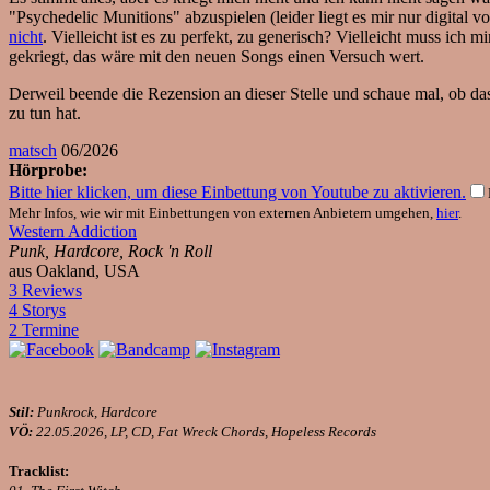
"Psychedelic Munitions" abzuspielen (leider liegt es mir nur digital
nicht
. Vielleicht ist es zu perfekt, zu generisch? Vielleicht muss ic
gekriegt, das wäre mit den neuen Songs einen Versuch wert.
Derweil beende die Rezension an dieser Stelle und schaue mal, ob 
zu tun hat.
matsch
06/2026
Hörprobe:
Bitte hier klicken, um diese Einbettung von Youtube zu aktivieren.
Mehr Infos, wie wir mit Einbettungen von externen Anbietern umgehen,
hier
.
Western Addiction
Punk, Hardcore, Rock 'n Roll
aus Oakland, USA
3 Reviews
4 Storys
2 Termine
Stil:
Punkrock, Hardcore
VÖ:
22.05.2026, LP, CD, Fat Wreck Chords, Hopeless Records
Tracklist: