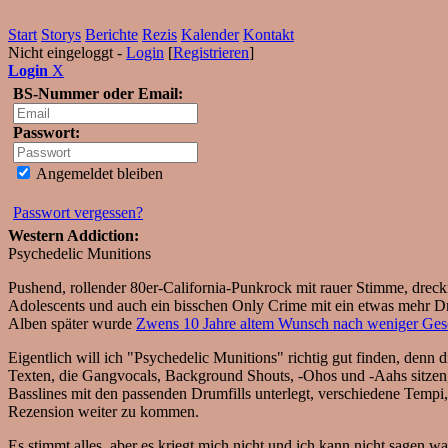
Start
Storys
Berichte
Rezis
Kalender
Kontakt
Nicht eingeloggt -
Login
[
Registrieren
]
Login
X
BS-Nummer oder Email:
Passwort:
Angemeldet bleiben
Passwort vergessen?
Western Addiction:
Psychedelic Munitions
Pushend, rollender 80er-California-Punkrock mit rauer Stimme, dreck
Adolescents und auch ein bisschen Only Crime mit ein etwas mehr Dr
Alben später wurde
Zwens 10 Jahre altem Wunsch nach weniger Ges
Eigentlich will ich "Psychedelic Munitions" richtig gut finden, den
Texten, die Gangvocals, Background Shouts, -Ohos und -Aahs sitzen, a
Basslines mit den passenden Drumfills unterlegt, verschiedene Tempi,
Rezension weiter zu kommen.
Es stimmt alles, aber es kriegt mich nicht und ich kann nicht sag