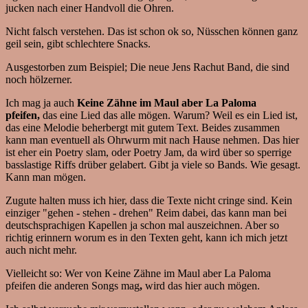
jucken nach einer Handvoll die Ohren.
Nicht falsch verstehen. Das ist schon ok so, Nüsschen können ganz
geil sein, gibt schlechtere Snacks.
Ausgestorben zum Beispiel; Die neue Jens Rachut Band, die sind
noch hölzerner.
Ich mag ja auch
Keine Zähne im Maul aber La Paloma
pfeifen,
das eine Lied das alle mögen. Warum? Weil es ein Lied ist,
das eine Melodie beherbergt mit gutem Text. Beides zusammen
kann man eventuell als Ohrwurm mit nach Hause nehmen. Das hier
ist eher ein Poetry slam, oder Poetry Jam, da wird über so sperrige
basslastige Riffs drüber gelabert. Gibt ja viele so Bands. Wie gesagt.
Kann man mögen.
Zugute halten muss ich hier, dass die Texte nicht cringe sind. Kein
einziger "gehen - stehen - drehen" Reim dabei, das kann man bei
deutschsprachigen Kapellen ja schon mal auszeichnen. Aber so
richtig erinnern worum es in den Texten geht, kann ich mich jetzt
auch nicht mehr.
Vielleicht so: Wer von Keine Zähne im Maul aber La Paloma
pfeifen die anderen Songs mag
,
wird das hier auch mögen.