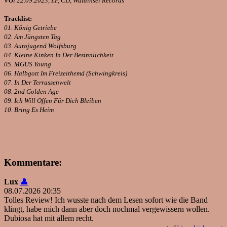
VÖ:
22.09.2023, LP, CD, Waldinsel Records
Tracklist:
01. König Getriebe
02. Am Jüngsten Tag
03. Autojugend Wolfsburg
04. Kleine Kinken In Der Besinnlichkeit
05. MGUS Young
06. Halbgott Im Freizeithemd (Schwingkreis)
07. In Der Terrassenwelt
08. 2nd Golden Age
09. Ich Will Offen Für Dich Bleiben
10. Bring Es Heim
Kommentare:
Lux
👤
08.07.2026 20:35
Tolles Review! Ich wusste nach dem Lesen sofort wie die Band
klingt, habe mich dann aber doch nochmal vergewissern wollen.
Dubiosa hat mit allem recht.