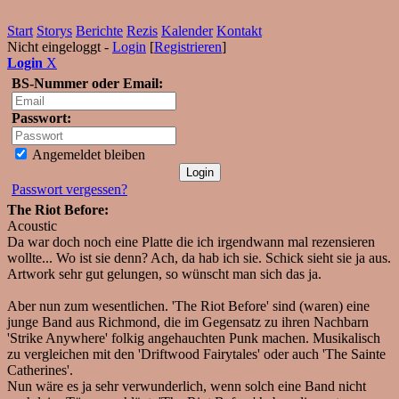
Start
Storys
Berichte
Rezis
Kalender
Kontakt
Nicht eingeloggt -
Login
[
Registrieren
]
Login
X
BS-Nummer oder Email:
Passwort:
Angemeldet bleiben
Passwort vergessen?
The Riot Before:
Acoustic
Da war doch noch eine Platte die ich irgendwann mal rezensieren
wollte... Wo ist sie denn? Ach, da hab ich sie. Schick sieht sie ja aus.
Artwork sehr gut gelungen, so wünscht man sich das ja.
Aber nun zum wesentlichen. 'The Riot Before' sind (waren) eine
junge Band aus Richmond, die im Gegensatz zu ihren Nachbarn
'Strike Anywhere' folkig angehauchten Punk machen. Musikalisch
zu vergleichen mit den 'Driftwood Fairytales' oder auch 'The Sainte
Catherines'.
Nun wäre es ja sehr verwunderlich, wenn solch eine Band nicht