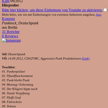
Kabl
09/2012
Hörprobe:
Bitte hier klicken, um diese Einbettung von Youtube zu aktivieren.
Mehr Infos, wie wir mit Einbettungen von externen Anbietern umgehen,
hier
.
Kotzreiz
Punkrock, Deutschpunk
aus Berlin
31 Berichte
8 Reviews
Stil:
Deutschpunk
VÖ:
14.09.2012, CD/LP/MC, Aggressive Punk Produktionen
(Link)
Tracklist:
01. Punkerpolizei
02. Pfandflaschenmessi
03. Punk bleibt Punk
04. Montag=Scheisstag
05. Der Klügere kippt nach
06. Totale Vergiftung
07. Pfeffi Graf
08. Fahrschein
09. Tränen