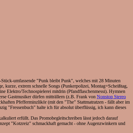
2-Stück-umfassende "Punk bleibt Punk", welches mit 28 Minuten
lige, kurze, extrem schnelle Songs (Punkerpolizei, Montag=Scheißtag,
eine Elektro/Technospielerei mitdrin (Pfandflaschenmessi). Hymnen
rse Gastmusiker dürfen mitträllern (z.B. Frank von
Nonstop Stereo
khaften Pfefferminzlikör (mit den "The" Stattmatratzen - fällt aber im
ig "Fressenbuch" halte ich für absolut überflüssig, ich kann dieses
lkuliert erfüllt. Das Promobegleitschreiben lässt jedoch darauf
Konzept "Kotzreiz" schmackhaft gemacht - ohne Augenzwinkern und