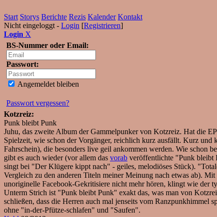
Start
Storys
Berichte
Rezis
Kalender
Kontakt
Nicht eingeloggt -
Login
[
Registrieren
]
Login
X
BS-Nummer oder Email:
Passwort:
Angemeldet bleiben
Passwort vergessen?
Kotzreiz:
Punk bleibt Punk
Juhu, das zweite Album der Gammelpunker von Kotzreiz. Hat die EP 
Spielzeit, wie schon der Vorgänger, reichlich kurz ausfällt. Kurz und
Fahrschein), die besonders live geil ankommen werden. Wie schon be
gibt es auch wieder (vor allem das
vorab
veröffentlichte "Punk bleibt
singt bei "Der Klügere kippt nach" - geiles, melodiöses Stück). "Total
Vergleich zu den anderen Titeln meiner Meinung nach etwas ab). Mit "
unoriginelle Facebook-Gekritisiere nicht mehr hören, klingt wie der t
Unterm Strich ist "Punk bleibt Punk" exakt das, was man von Kotzreiz
schließen, dass die Herren auch mal jenseits vom Ranzpunkhimmel s
ohne "in-der-Pfütze-schlafen" und "Saufen".