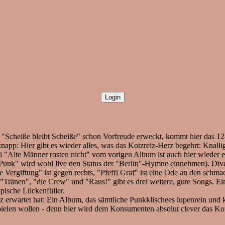
"Scheiße bleibt Scheiße" schon Vorfreude erweckt, kommt hier das 1
 knapp: Hier gibt es wieder alles, was das Kotzreiz-Herz begehrt: Knal
i "Alte Männer rosten nicht" vom vorigen Album ist auch hier wieder 
 Punk" wird wohl live den Status der "Berlin"-Hymne einnehmen). Dive
e Vergiftung" ist gegen rechts, "Pfeffi Graf" ist eine Ode an den schmac
Tränen", "die Crew" und "Raus!" gibt es drei weitere, gute Songs. Einz
ypische Lückenfüller.
 erwartet hat: Ein Album, das sämtliche Punkklischees lupenrein und ka
pielen wollen - denn hier wird dem Konsumenten absolut clever das 