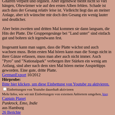
Gitarren verpielt und orginell. Aber irgendwie bleibt nicht so viel
hängen, Ohrwürmer wie auf den ersten Alben fehlen. Schade ist
auch dass der Gesang relativ leise ist. Vielleicht liegt das an meiner
Anlage, aber ich wünschte mir doch den Gesang ein wenig lauter
und deutlicher.
Aber beim zweiten und dritten Mal kommen sie dann langsam, die
Hits der Platte. Die Gruppengesänge bei "Land unter" sind einfach
gut und bohren sich irgendwann fest.
Insgesamt kann man sagen, dass die Platte wächst und auch
wachsen muss. Beim ersten Mal hören kann man die Songs nicht in
ihrer Gänze erfassen, muss man aber auch nicht immer. Auch
"Pyro" und "Nationalpark" verbergen ihre Stärken ein wenig am
Anfang, sind aber nach dem xten Mal hören meine Anspieltipps
geworden. Eine gute, dritte Platte.
GermanExport
10/2012
Hörprobe:
Bitte hier klicken, um diese Einbettung von Youtube zu aktivieren.
Einbettungen von Youtube dauerhaft aktivieren
Mehr Infos, wie wir mit Einbettungen von externen Anbietern umgehen,
hier
.
Captain Planet
Punkrock, Emo, Indie
aus Hamburg
26 Berichte