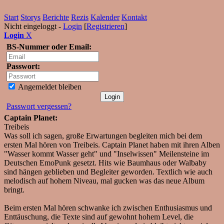
Start
Storys
Berichte
Rezis
Kalender
Kontakt
Nicht eingeloggt -
Login
[
Registrieren
]
Login
X
BS-Nummer oder Email:
Passwort:
Angemeldet bleiben
Passwort vergessen?
Captain Planet:
Treibeis
Was soll ich sagen, große Erwartungen begleiten mich bei dem
ersten Mal hören von Treibeis. Captain Planet haben mit ihren Alben
"Wasser kommt Wasser geht" und "Inselwissen" Meilensteine im
Deutschen EmoPunk gesetzt. Hits wie Baumhaus oder Walbaby
sind hängen geblieben und Begleiter geworden. Textlich wie auch
melodisch auf hohem Niveau, mal gucken was das neue Album
bringt.
Beim ersten Mal hören schwanke ich zwischen Enthusiasmus und
Enttäuschung, die Texte sind auf gewohnt hohem Level, die