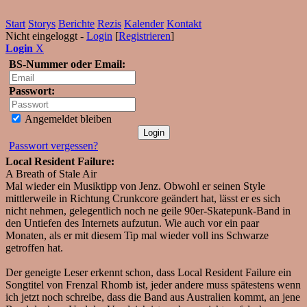
Start
Storys
Berichte
Rezis
Kalender
Kontakt
Nicht eingeloggt -
Login
[
Registrieren
]
Login
X
BS-Nummer oder Email:
Passwort:
Angemeldet bleiben
Passwort vergessen?
Local Resident Failure:
A Breath of Stale Air
Mal wieder ein Musiktipp von Jenz. Obwohl er seinen Style
mittlerweile in Richtung Crunkcore geändert hat, lässt er es sich
nicht nehmen, gelegentlich noch ne geile 90er-Skatepunk-Band in
den Untiefen des Internets aufzutun. Wie auch vor ein paar
Monaten, als er mit diesem Tip mal wieder voll ins Schwarze
getroffen hat.
Der geneigte Leser erkennt schon, dass Local Resident Failure ein
Songtitel von Frenzal Rhomb ist, jeder andere muss spätestens wenn
ich jetzt noch schreibe, dass die Band aus Australien kommt, an jene