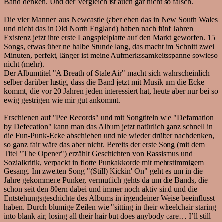
Band denken. Und der Vergleich ist auch gar nicht so falsch.
Die vier Mannen aus Newcastle (aber eben das in New South Wales
und nicht das in Old North England) haben nach fünf Jahren
Existenz jetzt ihre erste Langspielplatte auf den Markt geworfen. 15
Songs, etwas über ne halbe Stunde lang, das macht im Schnitt zwei
Minuten, perfekt, länger ist meine Aufmerkssamkeitsspanne sowieso
nicht (mehr).
Der Albumtitel "A Breath of Stale Air" macht sich wahrscheinlich
selber darüber lustig, dass die Band jetzt mit Musik um die Ecke
kommt, die vor 20 Jahren jeden interessiert hat, heute aber nur bei so
ewig gestrigen wie mir gut ankommt.
Erschienen auf "Pee Records" und mit Songtiteln wie "Defamation
by Defecation" kann man das Album jetzt natürlich ganz schnell in
die Fun-Punk-Ecke abschieben und nie wieder drüber nachdenken,
so ganz fair wäre das aber nicht. Bereits der erste Song (mit dem
Titel "The Opener") erzählt Geschichten von Rassismus und
Sozialkritik, verpackt in flotte Punkakkorde mit mehrstimmigem
Gesang. Im zweiten Song "(Still) Kickin' On" geht es um in die
Jahre gekommene Punker, vermutlich gehts da um die Bands, die
schon seit den 80ern dabei und immer noch aktiv sind und die
Entstehungsgeschichte des Albums in irgendeiner Weise beeinflusst
haben. Durch blumige Zeilen wie "sitting in their wheelchair staring
into blank air, losing all their hair but does anybody care… I’ll still