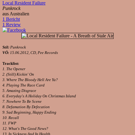
Local Resident Failure
Punkrock
aus Australien
1 Bericht
1 Review
Stil:
Punkrock
VÖ:
15.06.2012, CD, Pee Records
Tracklist:
1. The Opener
2. (Still) Kickin' On
3. Where The Bloody Hell Are Ya?
4. Playing The Race Card
5. Amazing Disgrace
6. Everyday's A Holiday On Christmas Island
7. Nowhere To Be Scene
8. Defamation By Defecation
9. Sad Beginning, Happy Ending
10. Recall
11. FWP
12. What's The Good News?
13. In Sickness And In Health