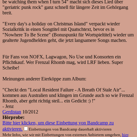
be watching them when I turn 54" macht sich dieses Lied über
"geriatric punk rock" ganz schnell für längere Zeit im Gehörgang
breit.
"Every day's a holiday on Christmas Island" verpackt wieder
Sozialkritik in einen Songtitel mit Quatschtext, bevor es in
"Nowhere To Be Scene" (Bonuspunkt für Wortspieltitel) wieder um
gealterte Jugendhelden geht, die jetzt langsamere Songs machen.
Für Fans von NOFX, Lagwagon, No Use und Konsorten ein
Pflichtkauf. Wer Frenzal Rhomb mag, wird LRF lieben. Super
Scheibe!
Meinungen anderer Eierköppe zum Album:
"Checkt den "Local Resident Failure - A Breath Of Stale Air"...
kommen aus Australien und klingen im Grunde auch so wie Frenzal
Rhomb, aber geht richtig steil... ein Gedicht :) !"
- Jenz
Gerdistan
10/2012
Hörprobe:
Bitte hier klicken, um diese Einbettung von Bandcamp zu
aktivieren.
Einbettungen von Bandcamp dauerhaft aktivieren
Mehr Infos, wie wir mit Einbettungen von externen Anbietern umgehen,
hier
.