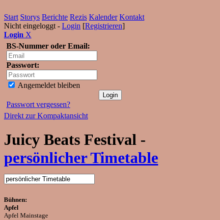
Start
Storys
Berichte
Rezis
Kalender
Kontakt
Nicht eingeloggt -
Login
[
Registrieren
]
Login
X
BS-Nummer oder Email:
Passwort:
Angemeldet bleiben
Passwort vergessen?
Direkt zur Kompaktansicht
Juicy Beats Festival -
persönlicher Timetable
Bühnen:
Apfel
Apfel Mainstage