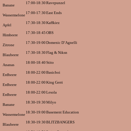
17:00-18:30
Ravepunzel
Banane
17:00-17:30
East Ends
Wassermelone
17:30-18:30
Kaffkiez
Apfel
17:30-18:45
OBS
Himbeere
17:30-19:00
Domenic D’Agnelli
Zitrone
17:30-18:30
Flag & Niksn
Blaubeere
18:00-18:40
Stito
Ananas
18:00-22:00
Basicboi
Erdbeere
18:00-22:00
King Gerri
Erdbeere
18:00-22:00
Lesola
Erdbeere
18:30-19:30
Milyo
Banane
18:30-19:00
Basement Education
Wassermelone
18:30-19:30
BLITZBANGERS
Blaubeere