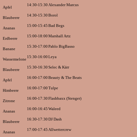
14:30-15:30
Alexander Marcus
Apfel
14:30-15:30
Borol
Blaubeere
15:00-15:45
Bad Begs
Ananas
15:00-18:00
Marshall Artz
Erdbeere
15:30-17:00
Pablo BigBasso
Banane
15:30-16:00
Leya
Wassermelone
15:30-16:30
Selec & Kärr
Blaubeere
16:00-17:00
Beauty & The Beats
Apfel
16:00-17:00
Tulpe
Himbeere
16:00-17:30
Flashbaxx (Stenger)
Zitrone
16:00-16:45
Waleed
Ananas
16:30-17:30
DJ Dash
Blaubeere
17:00-17:45
Allwettercrew
Ananas