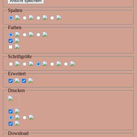
Spalten
Farben
Schriftgröße
Erweitert
Drucken
Download