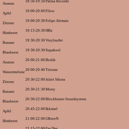
18:50-19:50
Patina Records
Ananas
19:00-20:00
Filow
Apfel
19:00-20:30
Felipe Alemais
Zitrone
19:15-20:30
HBz
Himbeere
19:30-20:30
Vinylsurfer
Banane
19:30-20:30
Supakool
Blaubeere
20:00-21:00
Beslik
Ananas
20:00-20:40
Trixstar
Wassermelone
20:30-22:00
Juliet Sikora
Zitrone
20:30-21:30
Mersy
Banane
20:30-22:00
Blockbuster Soundsystem
Blaubeere
20:45-22:00
Ikkimel
Apfel
21:00-22:00
GReeeN
Himbeere
21:15-22:00
Em Dee