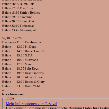
Bühne
16:30
Dumb Bats
Bühne
17:30
The Corps
Bühne
18:30
Shirley Holmes
Bühne
19:35
Shoreline
Bühne
20:45
Strung Out
Bühne
22:10
Turbostaat
Bühne
23:45
Alarmsignal
Sa, 18.07.2026
Biergarten
11:30
Eschbaranka
Bühne
13:00
Pit Dogs
Bühne
14:00
Bruise Control
Bühne
15:00
N.T.Ä.
Bühne
16:00
Missstand
Bühne
17:00
March
Bühne
18:05
Split Dogs
Bühne
19:15
Dead Pioneers
Bühne
20:35
Akne Kid Joe
Bühne
22:00
Booze & Glory
Bühne
23:30
Dritte Wahl
--
bierschinken.net
Infos
Mehr Informationen zum Festival
Hier kannst du dir eine ganz persönliche Running Order fürs Festi