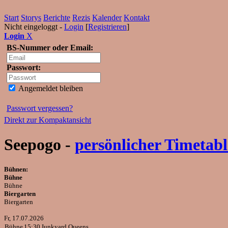
Start
Storys
Berichte
Rezis
Kalender
Kontakt
Nicht eingeloggt -
Login
[
Registrieren
]
Login
X
BS-Nummer oder Email:
Passwort:
Angemeldet bleiben
Passwort vergessen?
Direkt zur Kompaktansicht
Seepogo -
persönlicher Timetabl
Bühnen:
Bühne
Bühne
Biergarten
Biergarten
Fr, 17.07.2026
Bühne
15:30
Junkyard Queens