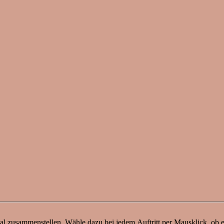
val zusammenstellen. Wähle dazu bei jedem Auftritt per Mausklick, ob e