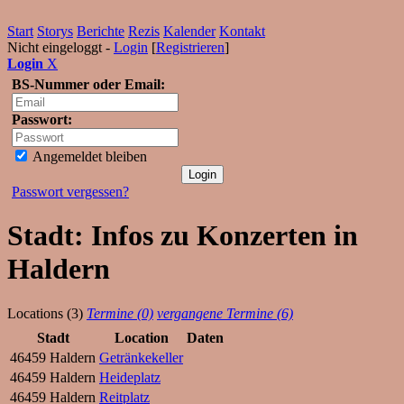
Start
Storys
Berichte
Rezis
Kalender
Kontakt
Nicht eingeloggt -
Login
[
Registrieren
]
Login
X
BS-Nummer oder Email:
Passwort:
Angemeldet bleiben
Passwort vergessen?
Stadt: Infos zu Konzerten in
Haldern
Locations (3)
Termine (0)
vergangene Termine (6)
Stadt
Location
Daten
46459 Haldern
Getränkekeller
46459 Haldern
Heideplatz
46459 Haldern
Reitplatz