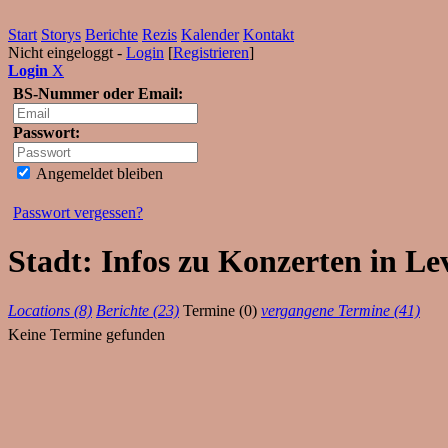
Start
Storys
Berichte
Rezis
Kalender
Kontakt
Nicht eingeloggt -
Login
[
Registrieren
]
Login
X
BS-Nummer oder Email:
Passwort:
Angemeldet bleiben
Passwort vergessen?
Stadt: Infos zu Konzerten in L
Locations (8)
Berichte (23)
Termine (0)
vergangene Termine (41)
Keine Termine gefunden