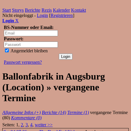
Start
Storys
Berichte
Rezis
Kalender
Kontakt
Nicht eingeloggt -
Login
[
Registrieren
]
Login
X
BS-Nummer oder Email:
Passwort:
Angemeldet bleiben
Passwort vergessen?
Ballonfabrik in Augsburg
(Location) » vergangene
Termine
Allgemeine Infos (+)
Berichte (14)
Termine (1)
vergangene Termine
(80)
Kommentare (0)
Seiten: 1,
2
,
3
,
4
,
weiter >>