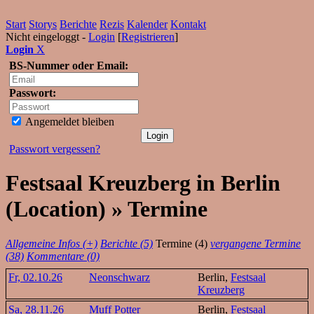
Start
Storys
Berichte
Rezis
Kalender
Kontakt
Nicht eingeloggt -
Login
[
Registrieren
]
Login
X
BS-Nummer oder Email:
Passwort:
Angemeldet bleiben
Passwort vergessen?
Festsaal Kreuzberg in Berlin
(Location) » Termine
Allgemeine Infos (+)
Berichte (5)
Termine (4)
vergangene Termine
(38)
Kommentare (0)
Fr, 02.10.26
Neonschwarz
Berlin,
Festsaal
Kreuzberg
Sa, 28.11.26
Muff Potter
Berlin,
Festsaal