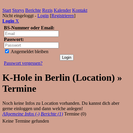
Start
Storys
Berichte
Rezis
Kalender
Kontakt
Nicht eingeloggt -
Login
[
Registrieren
]
Login
X
BS-Nummer oder Email:
Passwort:
Angemeldet bleiben
Passwort vergessen?
K-Hole in Berlin (Location) »
Termine
Noch keine Infos zu Location vorhanden. Du kannst dich aber
gerne einloggen und dann welche anlegen!
Allgemeine Infos (-)
Berichte (1)
Termine (0)
Keine Termine gefunden