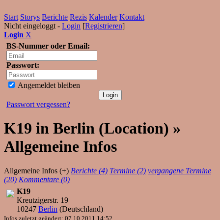
Start
Storys
Berichte
Rezis
Kalender
Kontakt
Nicht eingeloggt -
Login
[
Registrieren
]
Login
X
BS-Nummer oder Email:
Passwort:
Angemeldet bleiben
Passwort vergessen?
K19 in Berlin (Location) »
Allgemeine Infos
Allgemeine Infos (+)
Berichte (4)
Termine (2)
vergangene Termine
(20)
Kommentare (0)
K19
Kreutzigerstr. 19
10247
Berlin
(
Deutschland
)
Infos zuletzt geändert: 07.10.2011 14:52