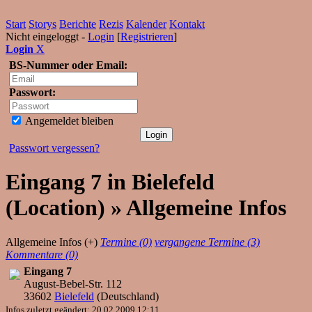
Start
Storys
Berichte
Rezis
Kalender
Kontakt
Nicht eingeloggt -
Login
[
Registrieren
]
Login
X
BS-Nummer oder Email:
Passwort:
Angemeldet bleiben
Passwort vergessen?
Eingang 7 in Bielefeld
(Location) » Allgemeine Infos
Allgemeine Infos (+)
Termine (0)
vergangene Termine (3)
Kommentare (0)
Eingang 7
August-Bebel-Str. 112
33602
Bielefeld
(
Deutschland
)
Infos zuletzt geändert: 20.02.2009 12:11