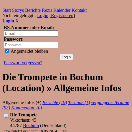
Start
Storys
Berichte
Rezis
Kalender
Kontakt
Nicht eingeloggt -
Login
[
Registrieren
]
Login
X
BS-Nummer oder Email:
Passwort:
Angemeldet bleiben
Passwort vergessen?
Die Trompete in Bochum
(Location) » Allgemeine Infos
Allgemeine Infos (+)
Berichte (19)
Termine (1)
vergangene Termine
(93)
Kommentare (0)
Die Trompete
Viktoriastr. 45
44787
Bochum
(
Deutschland
)
Infos zuletzt geändert: 18.05.2014 11:06