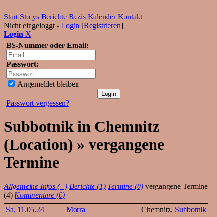
Start
Storys
Berichte
Rezis
Kalender
Kontakt
Nicht eingeloggt -
Login
[
Registrieren
]
Login
X
BS-Nummer oder Email:
Passwort:
Angemeldet bleiben
Passwort vergessen?
Subbotnik in Chemnitz
(Location) » vergangene
Termine
Allgemeine Infos (+)
Berichte (1)
Termine (0)
vergangene Termine
(4)
Kommentare (0)
Sa, 11.05.24
Morra
Chemnitz,
Subbotnik