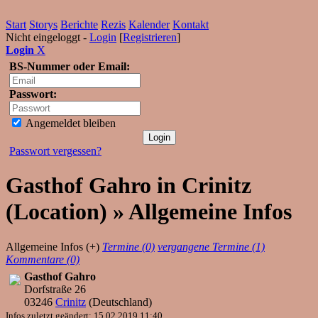
Start
Storys
Berichte
Rezis
Kalender
Kontakt
Nicht eingeloggt -
Login
[
Registrieren
]
Login
X
BS-Nummer oder Email:
Passwort:
Angemeldet bleiben
Passwort vergessen?
Gasthof Gahro in Crinitz
(Location) » Allgemeine Infos
Allgemeine Infos (+)
Termine (0)
vergangene Termine (1)
Kommentare (0)
Gasthof Gahro
Dorfstraße 26
03246
Crinitz
(
Deutschland
)
Infos zuletzt geändert: 15.02.2019 11:40