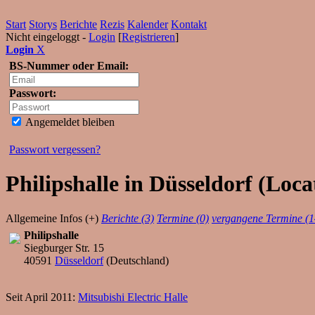
Start
Storys
Berichte
Rezis
Kalender
Kontakt
Nicht eingeloggt -
Login
[
Registrieren
]
Login
X
BS-Nummer oder Email:
Passwort:
Angemeldet bleiben
Passwort vergessen?
Philipshalle in Düsseldorf (Loca
Allgemeine Infos (+)
Berichte (3)
Termine (0)
vergangene Termine (1
Philipshalle
Siegburger Str. 15
40591
Düsseldorf
(
Deutschland
)
Seit April 2011:
Mitsubishi Electric Halle