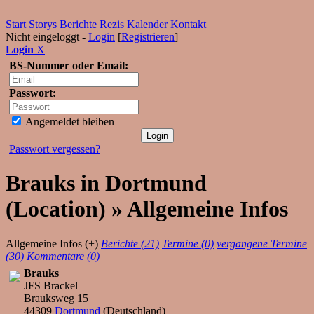
Start
Storys
Berichte
Rezis
Kalender
Kontakt
Nicht eingeloggt -
Login
[
Registrieren
]
Login
X
BS-Nummer oder Email:
Passwort:
Angemeldet bleiben
Passwort vergessen?
Brauks in Dortmund
(Location) » Allgemeine Infos
Allgemeine Infos (+)
Berichte (21)
Termine (0)
vergangene Termine
(30)
Kommentare (0)
Brauks
JFS Brackel
Brauksweg 15
44309
Dortmund
(
Deutschland
)