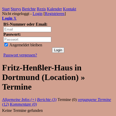
Start
Storys
Berichte
Rezis
Kalender
Kontakt
Nicht eingeloggt -
Login
[
Registrieren
]
Login
X
BS-Nummer oder Email:
Passwort:
Angemeldet bleiben
Passwort vergessen?
Fritz-Henßler-Haus in
Dortmund (Location) »
Termine
Allgemeine Infos (+)
Berichte (3)
Termine (0)
vergangene Termine
(12)
Kommentare (0)
Keine Termine gefunden