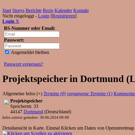
Start
Storys
Berichte
Rezis
Kalender
Kontakt
Nicht eingeloggt -
Login
[
Registrieren
]
Login
X
BS-Nummer oder Email:
Passwort:
Angemeldet bleiben
Passwort vergessen?
Projektspeicher in Dortmund (L
Allgemeine Infos (+)
Termine (0)
vergangene Termine (1)
Kommentar
Projektspeicher
Speicherstr. 33
44147
Dortmund
(
Deutschland
)
Infos zuletzt geändert: 30.06.2024 09:09
Detailansicht in Karte. Einmal Klicken um Daten von Openstreetmap 