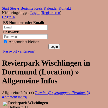
Start
Storys
Berichte
Rezis
Kalender
Kontakt
Nicht eingeloggt -
Login
[
Registrieren
]
Login
X
BS-Nummer oder Email:
Passwort:
Angemeldet bleiben
Passwort vergessen?
Revierpark Wischlingen in
Dortmund (Location) »
Allgemeine Infos
Allgemeine Infos (+)
Termine (0)
vergangene Termine (3)
Kommentare (0)
Revierpark Wischlingen
Höfkerstr. 12