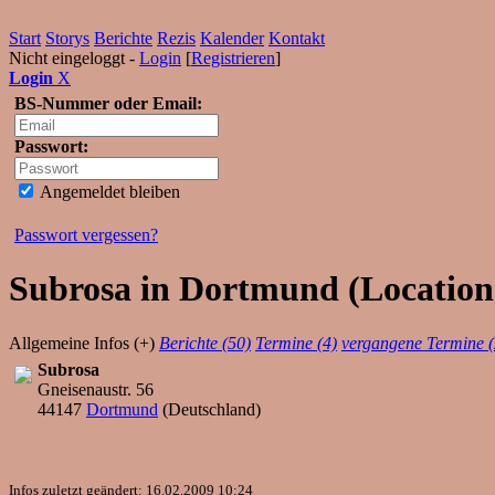
Start
Storys
Berichte
Rezis
Kalender
Kontakt
Nicht eingeloggt -
Login
[
Registrieren
]
Login
X
BS-Nummer oder Email:
Passwort:
Angemeldet bleiben
Passwort vergessen?
Subrosa in Dortmund (Location)
Allgemeine Infos (+)
Berichte (50)
Termine (4)
vergangene Termine 
Subrosa
Gneisenaustr. 56
44147
Dortmund
(
Deutschland
)
Infos zuletzt geändert: 16.02.2009 10:24