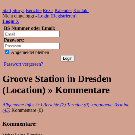
Start
Storys
Berichte
Rezis
Kalender
Kontakt
Nicht eingeloggt -
Login
[
Registrieren
]
Login
X
BS-Nummer oder Email:
Passwort:
Angemeldet bleiben
Passwort vergessen?
Groove Station in Dresden
(Location) » Kommentare
Allgemeine Infos (+)
Berichte (2)
Termine (0)
vergangene Termine
(45)
Kommentare (0)
Kommentare: