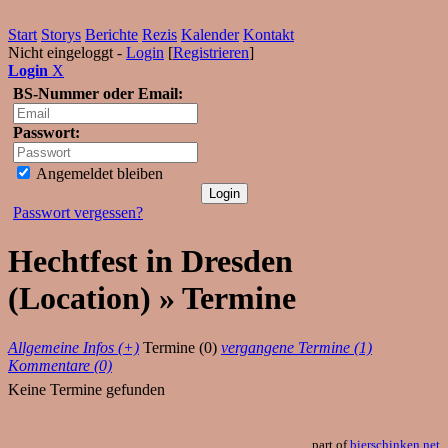
Start
Storys
Berichte
Rezis
Kalender
Kontakt
Nicht eingeloggt -
Login
[
Registrieren
]
Login
X
BS-Nummer oder Email:
Passwort:
Angemeldet bleiben
Passwort vergessen?
Hechtfest in Dresden
(Location) » Termine
Allgemeine Infos (+)
Termine (0)
vergangene Termine (1)
Kommentare (0)
Keine Termine gefunden
part of
bierschinken.net