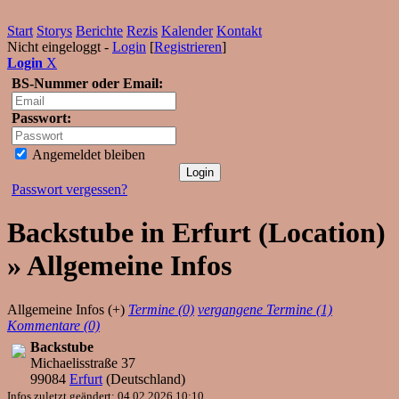
Start
Storys
Berichte
Rezis
Kalender
Kontakt
Nicht eingeloggt -
Login
[
Registrieren
]
Login
X
BS-Nummer oder Email:
Passwort:
Angemeldet bleiben
Passwort vergessen?
Backstube in Erfurt (Location)
» Allgemeine Infos
Allgemeine Infos (+)
Termine (0)
vergangene Termine (1)
Kommentare (0)
Backstube
Michaelisstraße 37
99084
Erfurt
(
Deutschland
)
Infos zuletzt geändert: 04.02.2026 10:10