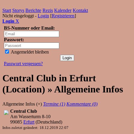
Start
Storys
Berichte
Rezis
Kalender
Kontakt
Nicht eingeloggt -
Login
[
Registrieren
]
Login
X
BS-Nummer oder Email:
Passwort:
Angemeldet bleiben
Passwort vergessen?
Central Club in Erfurt
(Location) » Allgemeine Infos
Allgemeine Infos (+)
Termine (1)
Kommentare (0)
Central Club
Am Wasserturm 8-10
99085
Erfurt
(
Deutschland
)
Infos zuletzt geändert: 18.12.2019 22:07