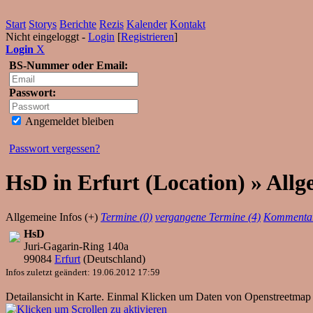
Start
Storys
Berichte
Rezis
Kalender
Kontakt
Nicht eingeloggt -
Login
[
Registrieren
]
Login
X
BS-Nummer oder Email:
Passwort:
Angemeldet bleiben
Passwort vergessen?
HsD in Erfurt (Location) » Allg
Allgemeine Infos (+)
Termine (0)
vergangene Termine (4)
Kommentar
HsD
Juri-Gagarin-Ring 140a
99084
Erfurt
(
Deutschland
)
Infos zuletzt geändert: 19.06.2012 17:59
Detailansicht in Karte. Einmal Klicken um Daten von Openstreetmap 