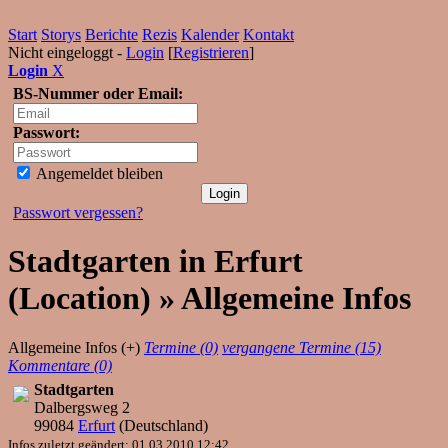
Start
Storys
Berichte
Rezis
Kalender
Kontakt
Nicht eingeloggt -
Login
[
Registrieren
]
Login
X
BS-Nummer oder Email:
Passwort:
Angemeldet bleiben
Passwort vergessen?
Stadtgarten in Erfurt
(Location) » Allgemeine Infos
Allgemeine Infos (+)
Termine (0)
vergangene Termine (15)
Kommentare (0)
Stadtgarten
Dalbergsweg 2
99084
Erfurt
(
Deutschland
)
Infos zuletzt geändert: 01.03.2010 12:42