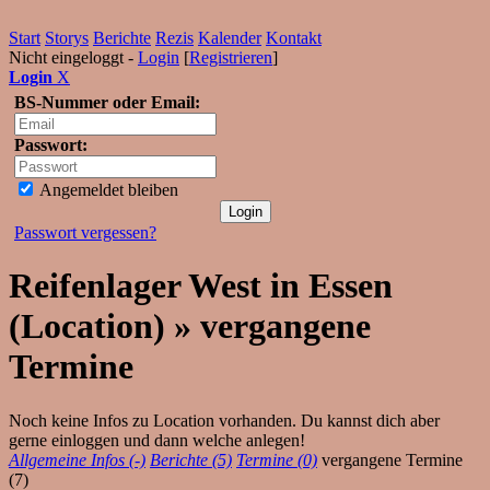
Start
Storys
Berichte
Rezis
Kalender
Kontakt
Nicht eingeloggt -
Login
[
Registrieren
]
Login
X
BS-Nummer oder Email:
Passwort:
Angemeldet bleiben
Passwort vergessen?
Reifenlager West in Essen
(Location) » vergangene
Termine
Noch keine Infos zu Location vorhanden. Du kannst dich aber
gerne einloggen und dann welche anlegen!
Allgemeine Infos (-)
Berichte (5)
Termine (0)
vergangene Termine
(7)