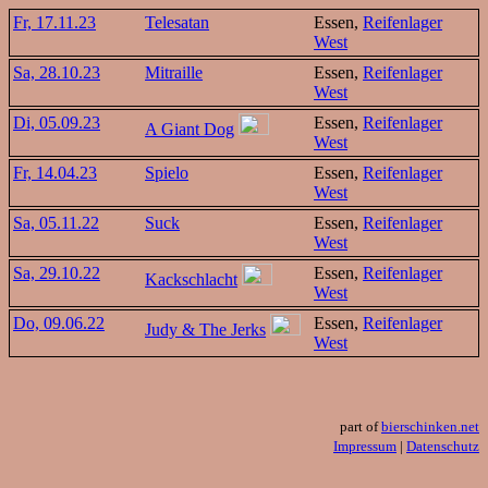
Fr, 17.11.23
Telesatan
Essen,
Reifenlager
West
Sa, 28.10.23
Mitraille
Essen,
Reifenlager
West
Di, 05.09.23
Essen,
Reifenlager
A Giant Dog
West
Fr, 14.04.23
Spielo
Essen,
Reifenlager
West
Sa, 05.11.22
Suck
Essen,
Reifenlager
West
Sa, 29.10.22
Essen,
Reifenlager
Kackschlacht
West
Do, 09.06.22
Essen,
Reifenlager
Judy & The Jerks
West
part of
bierschinken.net
Impressum
|
Datenschutz