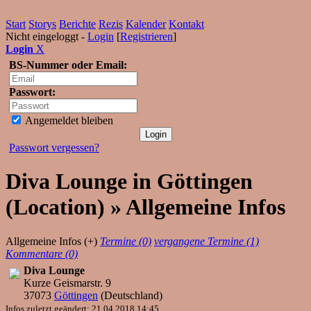
Start
Storys
Berichte
Rezis
Kalender
Kontakt
Nicht eingeloggt -
Login
[
Registrieren
]
Login
X
BS-Nummer oder Email:
Passwort:
Angemeldet bleiben
Passwort vergessen?
Diva Lounge in Göttingen
(Location) » Allgemeine Infos
Allgemeine Infos (+)
Termine (0)
vergangene Termine (1)
Kommentare (0)
Diva Lounge
Kurze Geismarstr. 9
37073
Göttingen
(
Deutschland
)
Infos zuletzt geändert: 21.04.2018 14:45