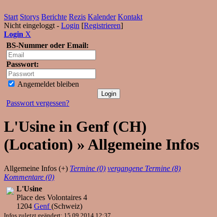
Start
Storys
Berichte
Rezis
Kalender
Kontakt
Nicht eingeloggt -
Login
[
Registrieren
]
Login
X
BS-Nummer oder Email:
Passwort:
Angemeldet bleiben
Passwort vergessen?
L'Usine in Genf (CH)
(Location) » Allgemeine Infos
Allgemeine Infos (+)
Termine (0)
vergangene Termine (8)
Kommentare (0)
L'Usine
Place des Volontaires 4
1204
Genf
(
Schweiz
)
Infos zuletzt geändert: 15.09.2014 12:37