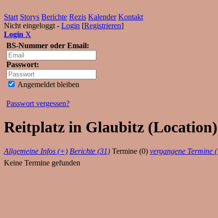
Start
Storys
Berichte
Rezis
Kalender
Kontakt
Nicht eingeloggt -
Login
[
Registrieren
]
Login
X
BS-Nummer oder Email:
Passwort:
Angemeldet bleiben
Passwort vergessen?
Reitplatz in Glaubitz (Location
Allgemeine Infos (+)
Berichte (31)
Termine (0)
vergangene Termine (
Keine Termine gefunden