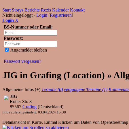
Start
Storys
Berichte
Rezis
Kalender
Kontakt
Nicht eingeloggt -
Login
[
Registrieren
]
Login
X
BS-Nummer oder Email:
Passwort:
Angemeldet bleiben
Passwort vergessen?
JIG in Grafing (Location) » All
Allgemeine Infos (+)
Termine (0)
vergangene Termine (1)
Kommentar
JIG
Rotter Str. 8
85567
Grafing
(
Deutschland
)
Infos zuletzt geändert: 03.04.2024 15:38
Detailansicht in Karte. Einmal Klicken um Daten von Openstreetmap 