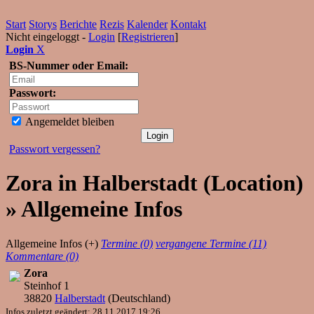
Start
Storys
Berichte
Rezis
Kalender
Kontakt
Nicht eingeloggt -
Login
[
Registrieren
]
Login
X
BS-Nummer oder Email:
Passwort:
Angemeldet bleiben
Passwort vergessen?
Zora in Halberstadt (Location)
» Allgemeine Infos
Allgemeine Infos (+)
Termine (0)
vergangene Termine (11)
Kommentare (0)
Zora
Steinhof 1
38820
Halberstadt
(
Deutschland
)
Infos zuletzt geändert: 28.11.2017 19:26