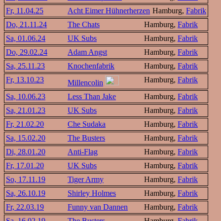
Fr, 11.04.25
Acht Eimer Hühnerherzen
Hamburg,
Fabrik
Do, 21.11.24
The Chats
Hamburg,
Fabrik
Sa, 01.06.24
UK Subs
Hamburg,
Fabrik
Do, 29.02.24
Adam Angst
Hamburg,
Fabrik
Sa, 25.11.23
Knochenfabrik
Hamburg,
Fabrik
Fr, 13.10.23
Hamburg,
Fabrik
Millencolin
Sa, 10.06.23
Less Than Jake
Hamburg,
Fabrik
Sa, 21.01.23
UK Subs
Hamburg,
Fabrik
Fr, 21.02.20
Che Sudaka
Hamburg,
Fabrik
Sa, 15.02.20
The Busters
Hamburg,
Fabrik
Di, 28.01.20
Anti-Flag
Hamburg,
Fabrik
Fr, 17.01.20
UK Subs
Hamburg,
Fabrik
So, 17.11.19
Tiger Army
Hamburg,
Fabrik
Sa, 26.10.19
Shirley Holmes
Hamburg,
Fabrik
Fr, 22.03.19
Funny van Dannen
Hamburg,
Fabrik
Sa, 16.02.19
The Busters
Hamburg,
Fabrik