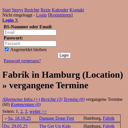
Start
Storys
Berichte
Rezis
Kalender
Kontakt
Nicht eingeloggt -
Login
[
Registrieren
]
Login
X
BS-Nummer oder Email:
Passwort:
Angemeldet bleiben
Passwort vergessen?
Fabrik in Hamburg (Location)
» vergangene Termine
Allgemeine Infos (+)
Berichte (3)
Termine (0)
vergangene Termine
(60)
Kommentare (0)
Seiten: 1,
2
,
3
,
weiter >>
Sa, 18.10.25
Damage Done Fest
Hamburg,
Fabrik
Do, 29.05.25
The Get Up Kids
Hamburg,
Fabrik