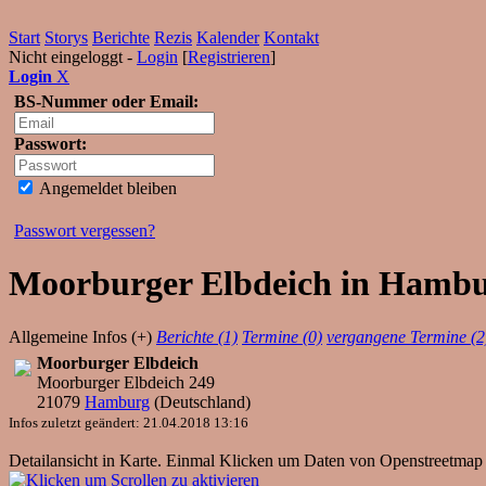
Start
Storys
Berichte
Rezis
Kalender
Kontakt
Nicht eingeloggt -
Login
[
Registrieren
]
Login
X
BS-Nummer oder Email:
Passwort:
Angemeldet bleiben
Passwort vergessen?
Moorburger Elbdeich in Hambur
Allgemeine Infos (+)
Berichte (1)
Termine (0)
vergangene Termine (2
Moorburger Elbdeich
Moorburger Elbdeich 249
21079
Hamburg
(
Deutschland
)
Infos zuletzt geändert: 21.04.2018 13:16
Detailansicht in Karte. Einmal Klicken um Daten von Openstreetmap 