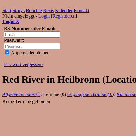
Start
Storys
Berichte
Rezis
Kalender
Kontakt
Nicht eingeloggt -
Login
[
Registrieren
]
Login
X
BS-Nummer oder Email:
Passwort:
Angemeldet bleiben
Passwort vergessen?
Red River in Heilbronn (Locati
Allgemeine Infos (+)
Termine (0)
vergangene Termine (15)
Kommenta
Keine Termine gefunden