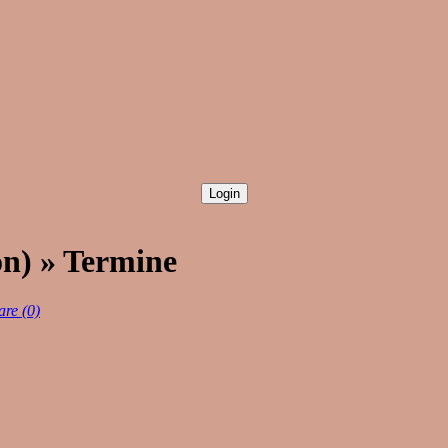
on) » Termine
re (0)