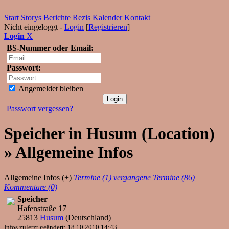
Start
Storys
Berichte
Rezis
Kalender
Kontakt
Nicht eingeloggt -
Login
[
Registrieren
]
Login
X
BS-Nummer oder Email:
Passwort:
Angemeldet bleiben
Passwort vergessen?
Speicher in Husum (Location)
» Allgemeine Infos
Allgemeine Infos (+)
Termine (1)
vergangene Termine (86)
Kommentare (0)
Speicher
Hafenstraße 17
25813
Husum
(
Deutschland
)
Infos zuletzt geändert: 18.10.2010 14:43