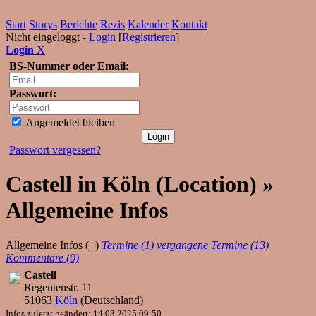
Start
Storys
Berichte
Rezis
Kalender
Kontakt
Nicht eingeloggt -
Login
[
Registrieren
]
Login
X
BS-Nummer oder Email:
Passwort:
Angemeldet bleiben
Passwort vergessen?
Castell in Köln (Location) »
Allgemeine Infos
Allgemeine Infos (+)
Termine (1)
vergangene Termine (13)
Kommentare (0)
Castell
Regentenstr. 11
51063
Köln
(
Deutschland
)
Infos zuletzt geändert: 14.03.2025 09:50