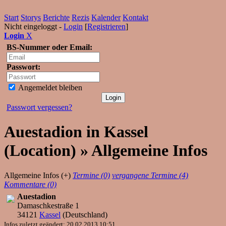
Start
Storys
Berichte
Rezis
Kalender
Kontakt
Nicht eingeloggt -
Login
[
Registrieren
]
Login
X
BS-Nummer oder Email:
Passwort:
Angemeldet bleiben
Passwort vergessen?
Auestadion in Kassel
(Location) » Allgemeine Infos
Allgemeine Infos (+)
Termine (0)
vergangene Termine (4)
Kommentare (0)
Auestadion
Damaschkestraße 1
34121
Kassel
(
Deutschland
)
Infos zuletzt geändert: 20.02.2013 10:51